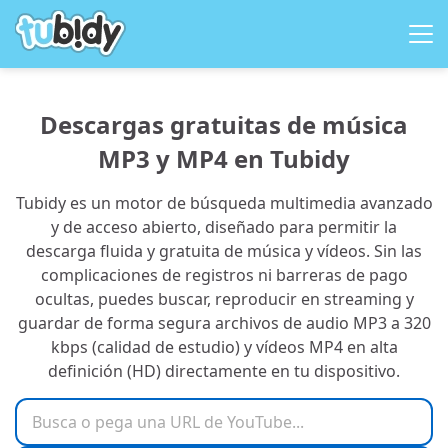
Descargas gratuitas de música
MP3 y MP4 en Tubidy
Tubidy es un motor de búsqueda multimedia avanzado
y de acceso abierto, diseñado para permitir la
Chill
descarga fluida y gratuita de música y vídeos. Sin las
complicaciones de registros ni barreras de pago
Commute
Login
ocultas, puedes buscar, reproducir en streaming y
guardar de forma segura archivos de audio MP3 a 320
English
Energize
My Playlists
kbps (calidad de estudio) y vídeos MP4 en alta
definición (HD) directamente en tu dispositivo.
French
Feel-good
My Stats
Busca o pega una URL de YouTube
Indonesian
Focus
Upload