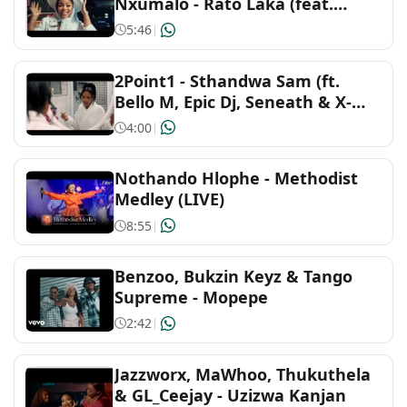
Nxumalo - Rato Laka (feat.
Slidoo Man)
Soundtracks and musicals
5:46
|
Thai
2Point1 - Sthandwa Sam (ft.
Bello M, Epic Dj, Seneath & X-
Morizo) Official Music Video
4:00
|
Nothando Hlophe - Methodist
Medley (LIVE)
8:55
|
Benzoo, Bukzin Keyz & Tango
Supreme - Mopepe
2:42
|
Jazzworx, MaWhoo, Thukuthela
& GL_Ceejay - Uzizwa Kanjan