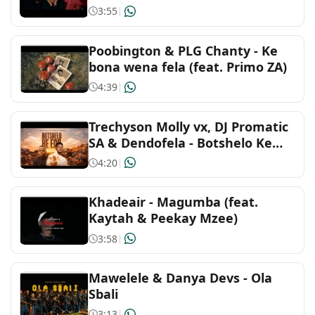
3:55
|
Poobington & PLG Chanty - Ke
bona wena fela (feat. Primo ZA)
4:39
|
Trechyson Molly vx, DJ Promatic
SA & Dendofela - Botshelo Ke
Eng (Extended DJ Version ) by
4:20
|
Trechyson Molly vx, DJ Promatic
SA & Dendofela
Khadeair - Magumba (feat.
Kaytah & Peekay Mzee)
3:58
|
Mawelele & Danya Devs - Ola
Sbali
3:13
|