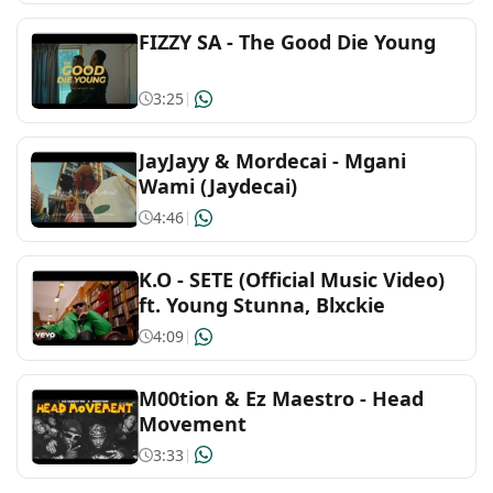
FIZZY SA - The Good Die Young
3:25
|
JayJayy & Mordecai - Mgani
Wami (Jaydecai)
4:46
|
K.O - SETE (Official Music Video)
ft. Young Stunna, Blxckie
4:09
|
M00tion & Ez Maestro - Head
Movement
3:33
|