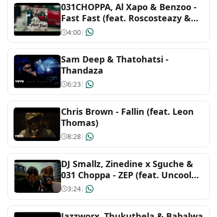
031CHOPPA, Al Xapo & Benzoo -
Blues
Fast Fast (feat. Roscosteazy &
Optimist Music ZA)
4:00
|
Cantopop
Sam Deep & Thatohatsi -
Christian & gospel
Thandaza
6:23
|
Country and Americana
Chris Brown - Fallin (feat. Leon
Dance and electronic
Thomas)
8:28
|
Decades
DJ Smallz, Zinedine x Sguche &
Family
031 Choppa - ZEP (feat. Uncool
MC)
3:24
|
Folk and acoustic
Jazzworx, Thukuthela & Babalwa
Hip-hop