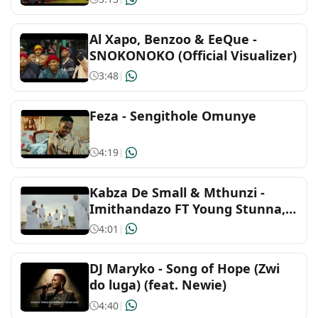
Al Xapo, Benzoo & EeQue -
SNOKONOKO (Official Visualizer)
3:48
|
Feza - Sengithole Omunye
4:19
|
Kabza De Small & Mthunzi -
Imithandazo FT Young Stunna,
DJ Maphorisa, Sizwe Alakine &
4:01
|
UmthakathiKush
DJ Maryko - Song of Hope (Zwi
do luga) (feat. Newie)
4:40
|