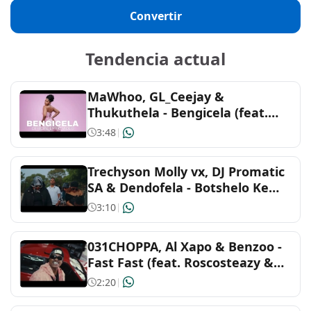
Convertir
Malay
Gaming
Tendencia actual
Tagalog
Party
MaWhoo, GL_Ceejay &
Portuguese
Romance
Thukuthela - Bengicela (feat.
Jazzworx)
3:48
|
Spanish
Sad
Trechyson Molly vx, DJ Promatic
Arabic
Sleep
SA & Dendofela - Botshelo Ke
Eng
3:10
|
Turkish
Workout
031CHOPPA, Al Xapo & Benzoo -
African
Fast Fast (feat. Roscosteazy &
Optimist Music ZA)
2:20
|
Arabic