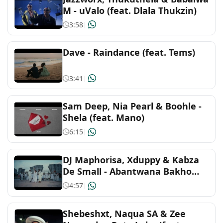
M - uValo (feat. Dlala Thukzin)
3:58
|
Indonesian
Dave - Raindance (feat. Tems)
J-Pop
3:41
|
Latin
Sam Deep, Nia Pearl & Boohle -
Malaysian
Shela (feat. Mano)
Mandopop & Cantopop
6:15
|
Metal
DJ Maphorisa, Xduppy & Kabza
De Small - Abantwana Bakho
(feat. Thatohatsi, Young Stunna
Pop
4:57
|
& Nkosazana Daughter)
Reggae and caribbean
Shebeshxt, Naqua SA & Zee