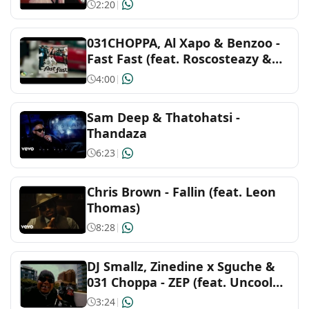
Optimist Music ZA)
2:20
|
Blues
031CHOPPA, Al Xapo & Benzoo -
Cantopop
Fast Fast (feat. Roscosteazy &
Optimist Music ZA)
4:00
|
Christian & gospel
Sam Deep & Thatohatsi -
Country and Americana
Thandaza
6:23
|
Dance and electronic
Chris Brown - Fallin (feat. Leon
Decades
Thomas)
8:28
|
Family
DJ Smallz, Zinedine x Sguche &
Folk and acoustic
031 Choppa - ZEP (feat. Uncool
MC)
3:24
|
Hip-hop