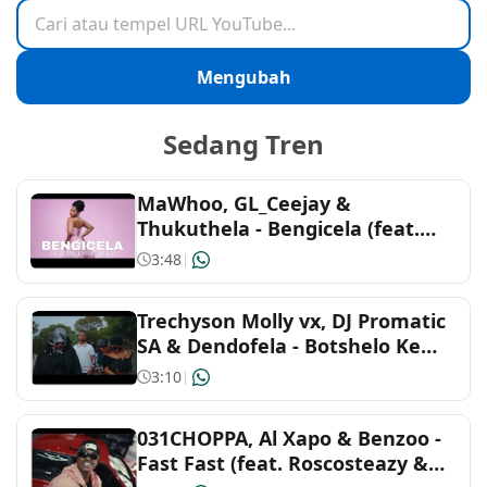
Cari atau tempel URL YouTube
Malay
Gaming
Mengubah
Tagalog
Party
Sedang Tren
Portuguese
Romance
MaWhoo, GL_Ceejay &
Spanish
Sad
Thukuthela - Bengicela (feat.
Jazzworx)
3:48
|
Arabic
Sleep
Trechyson Molly vx, DJ Promatic
Turkish
Workout
SA & Dendofela - Botshelo Ke
Eng
3:10
|
African
031CHOPPA, Al Xapo & Benzoo -
Arabic
Fast Fast (feat. Roscosteazy &