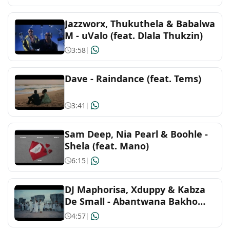
Jazzworx, Thukuthela & Babalwa
Indonesian
M - uValo (feat. Dlala Thukzin)
3:58
|
J-Pop
Dave - Raindance (feat. Tems)
Latin
3:41
|
Malaysian
Sam Deep, Nia Pearl & Boohle -
Mandopop & Cantopop
Shela (feat. Mano)
6:15
|
Metal
DJ Maphorisa, Xduppy & Kabza
Pop
De Small - Abantwana Bakho
(feat. Thatohatsi, Young Stunna
4:57
|
Reggae and caribbean
& Nkosazana Daughter)