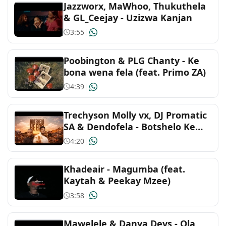
Jazzworx, MaWhoo, Thukuthela
& GL_Ceejay - Uzizwa Kanjan
3:55
|
Poobington & PLG Chanty - Ke
bona wena fela (feat. Primo ZA)
4:39
|
Trechyson Molly vx, DJ Promatic
SA & Dendofela - Botshelo Ke
Eng (Extended DJ Version ) by
4:20
|
Trechyson Molly vx, DJ Promatic
SA & Dendofela
Khadeair - Magumba (feat.
Kaytah & Peekay Mzee)
3:58
|
Mawelele & Danya Devs - Ola