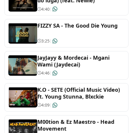
do luga) (feat. Newie)
4:40
|
FIZZY SA - The Good Die Young
3:25
|
JayJayy & Mordecai - Mgani
Wami (Jaydecai)
4:46
|
K.O - SETE (Official Music Video)
ft. Young Stunna, Blxckie
4:09
|
M00tion & Ez Maestro - Head
Movement