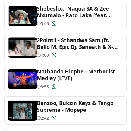
Shebeshxt, Naqua SA & Zee
Soundtracks and musicals
Nxumalo - Rato Laka (feat.
Slidoo Man)
5:46
|
Thai
2Point1 - Sthandwa Sam (ft.
Bello M, Epic Dj, Seneath & X-
Morizo) Official Music Video
4:00
|
Nothando Hlophe - Methodist
Medley (LIVE)
8:55
|
Benzoo, Bukzin Keyz & Tango
Supreme - Mopepe
2:42
|