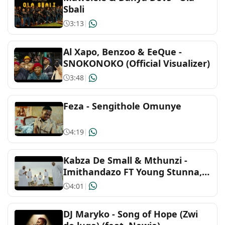
Sbali
3:13
|
Al Xapo, Benzoo & EeQue -
SNOKONOKO (Official Visualizer)
3:48
|
Feza - Sengithole Omunye
4:19
|
Kabza De Small & Mthunzi -
Imithandazo FT Young Stunna,
DJ Maphorisa, Sizwe Alakine &
4:01
|
UmthakathiKush
DJ Maryko - Song of Hope (Zwi