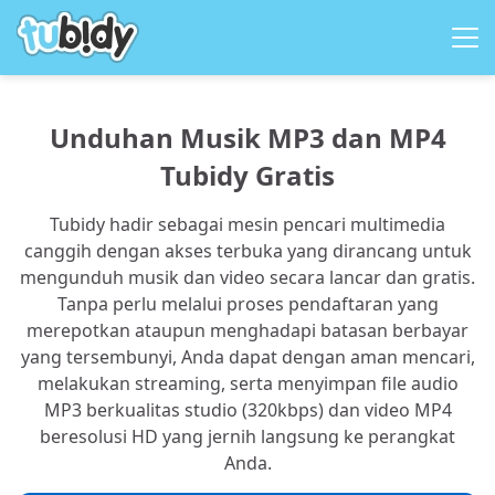
Unduhan Musik MP3 dan MP4
Tubidy Gratis
Tubidy hadir sebagai mesin pencari multimedia
canggih dengan akses terbuka yang dirancang untuk
Chill
mengunduh musik dan video secara lancar dan gratis.
Tanpa perlu melalui proses pendaftaran yang
Commute
Login
merepotkan ataupun menghadapi batasan berbayar
yang tersembunyi, Anda dapat dengan aman mencari,
English
Energize
My Playlists
melakukan streaming, serta menyimpan file audio
MP3 berkualitas studio (320kbps) dan video MP4
French
Feel-good
My Stats
beresolusi HD yang jernih langsung ke perangkat
Anda.
Indonesian
Focus
Upload