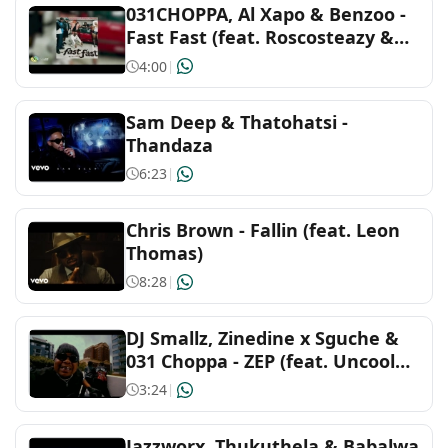
031CHOPPA, Al Xapo & Benzoo -
Blues
Fast Fast (feat. Roscosteazy &
Optimist Music ZA)
4:00
|
Cantopop
Sam Deep & Thatohatsi -
Christian & gospel
Thandaza
6:23
|
Country and Americana
Chris Brown - Fallin (feat. Leon
Dance and electronic
Thomas)
8:28
|
Decades
DJ Smallz, Zinedine x Sguche &
Family
031 Choppa - ZEP (feat. Uncool
MC)
3:24
|
Folk and acoustic
Jazzworx, Thukuthela & Babalwa
Hip-hop