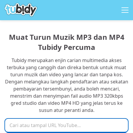
Muat Turun Muzik MP3 dan MP4
Tubidy Percuma
Tubidy merupakan enjin carian multimedia akses
terbuka yang canggih dan direka bentuk untuk muat
Chill
turun muzik dan video yang lancar dan tanpa kos.
Dengan melangkau langkah pendaftaran atau sekatan
Commute
Login
pembayaran tersembunyi, anda boleh mencari,
menstrim dan menyimpan fail audio MP3 320kbps
English
Energize
My Playlists
gred studio dan video MP4 HD yang jelas terus ke
susun atur peranti anda.
French
Feel-good
My Stats
Cari atau tampal URL YouTube
Indonesian
Focus
Upload