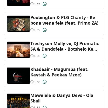
3:55
|
Poobington & PLG Chanty - Ke
bona wena fela (feat. Primo ZA)
4:39
|
Trechyson Molly vx, DJ Promatic
SA & Dendofela - Botshelo Ke
Eng (Extended DJ Version ) by
4:20
|
Trechyson Molly vx, DJ Promatic
SA & Dendofela
Khadeair - Magumba (feat.
Kaytah & Peekay Mzee)
3:58
|
Mawelele & Danya Devs - Ola
Sbali
3:13
|