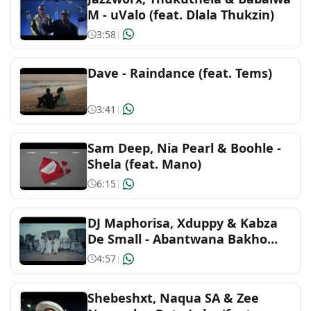
M - uValo (feat. Dlala Thukzin)
3:58
|
Indonesian
Dave - Raindance (feat. Tems)
J-Pop
3:41
|
Latin
Sam Deep, Nia Pearl & Boohle -
Malaysian
Shela (feat. Mano)
Mandopop & Cantopop
6:15
|
Metal
DJ Maphorisa, Xduppy & Kabza
De Small - Abantwana Bakho
(feat. Thatohatsi, Young Stunna
Pop
4:57
|
& Nkosazana Daughter)
Reggae and caribbean
Shebeshxt, Naqua SA & Zee