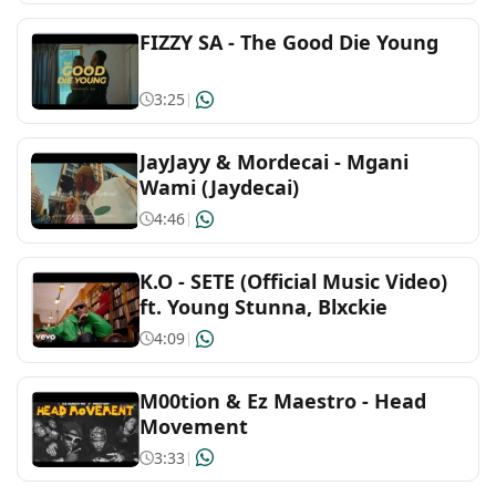
FIZZY SA - The Good Die Young
3:25
|
JayJayy & Mordecai - Mgani
Wami (Jaydecai)
4:46
|
K.O - SETE (Official Music Video)
ft. Young Stunna, Blxckie
4:09
|
M00tion & Ez Maestro - Head
Movement
3:33
|