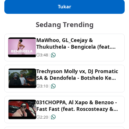
Tukar
Malay
Gaming
Sedang Trending
Tagalog
Party
MaWhoo, GL_Ceejay &
Portuguese
Romance
Thukuthela - Bengicela (feat.
Jazzworx)
3:48
|
Spanish
Sad
Trechyson Molly vx, DJ Promatic
Arabic
Sleep
SA & Dendofela - Botshelo Ke
Eng
3:10
|
Turkish
Workout
031CHOPPA, Al Xapo & Benzoo -
African
Fast Fast (feat. Roscosteazy &
Optimist Music ZA)
2:20
|
Arabic