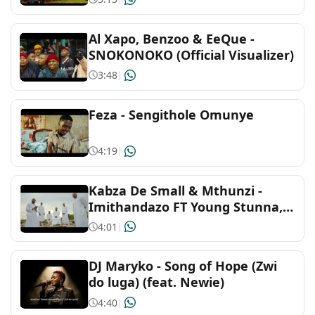
Al Xapo, Benzoo & EeQue -
SNOKONOKO (Official Visualizer)
3:48
|
Feza - Sengithole Omunye
4:19
|
Kabza De Small & Mthunzi -
Imithandazo FT Young Stunna,
DJ Maphorisa, Sizwe Alakine &
4:01
|
UmthakathiKush
DJ Maryko - Song of Hope (Zwi
do luga) (feat. Newie)
4:40
|