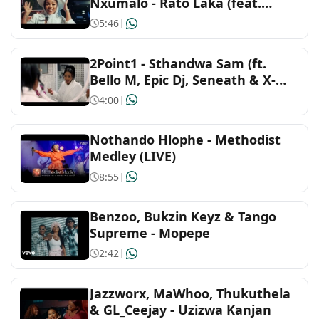
Nxumalo - Rato Laka (feat.
Slidoo Man)
Soundtracks and musicals
5:46
|
Thai
2Point1 - Sthandwa Sam (ft.
Bello M, Epic Dj, Seneath & X-
Morizo) Official Music Video
4:00
|
Nothando Hlophe - Methodist
Medley (LIVE)
8:55
|
Benzoo, Bukzin Keyz & Tango
Supreme - Mopepe
2:42
|
Jazzworx, MaWhoo, Thukuthela
& GL_Ceejay - Uzizwa Kanjan